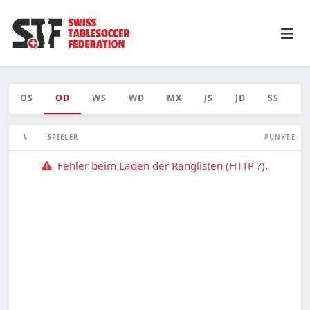
OS
OD
WS
WD
MX
JS
JD
SS
S
#
SPIELER
PUNKTE
Fehler beim Laden der Ranglisten (HTTP ?).